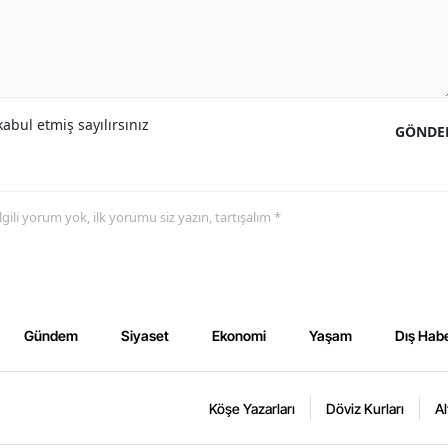
abul etmiş sayılırsınız
GÖNDE
 ilgili yorum yok, ilk yorumu siz yazın, tartışalım *
Gündem
Siyaset
Ekonomi
Yaşam
Dış Habe
Köşe Yazarları
Döviz Kurları
Al