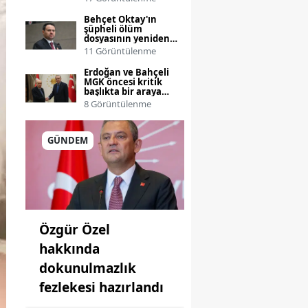
Behçet Oktay'ın
şüpheli ölüm
dosyasının yeniden
incelenmesi talebi
11 Görüntülenme
Bakanlığa taşınıyor
Erdoğan ve Bahçeli
MGK öncesi kritik
başlıkta bir araya
geliyor
8 Görüntülenme
GÜNDEM
Özgür Özel
hakkında
dokunulmazlık
fezlekesi hazırlandı