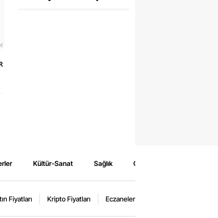
R
rler
Kültür-Sanat
Sağlık
Çevre
Spor
Eğ
tın Fiyatları
Kripto Fiyatları
Eczaneler