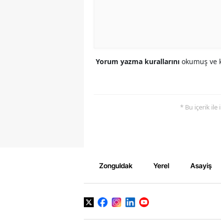
Yorum yazma kurallarını
okumuş ve k
* Bu içerik ile
Zonguldak
Yerel
Asayiş