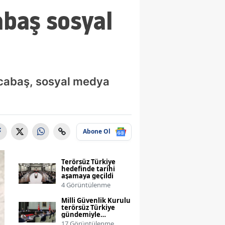
abaş sosyal
ocabaş, sosyal medya
Abone Ol
Terörsüz Türkiye
hedefinde tarihi
aşamaya geçildi
4 Görüntülenme
Milli Güvenlik Kurulu
terörsüz Türkiye
gündemiyle
toplanıyor
17 Görüntülenme