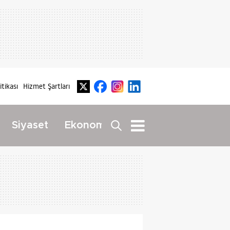
litikası
Hizmet Şartları
Dış
Siyaset
Ekonomi
Yaşam
Haberler