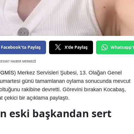
Facebook'ta Paylaş
X'de Paylaş
Whatsapp'
RESS67 HABER MERKEZİ
(
GMİS
) Merkez Servisleri Şubesi, 13. Olağan Genel
i. Cumartesi günü tamamlanan oylama sonucunda mevcut
tuğunu rakibine devretti. Görevini bırakan Kocabaş,
at çekici bir açıklama paylaştı.
en eski başkandan sert