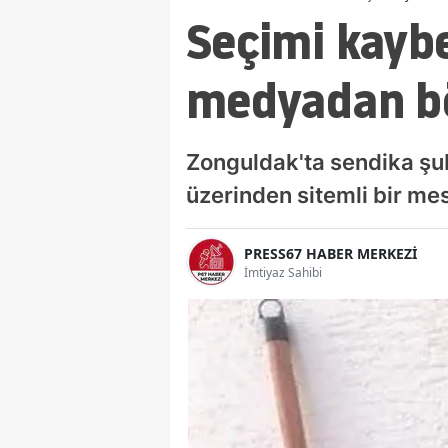
Seçimi kayb
medyadan bö
Zonguldak'ta sendika ş
üzerinden sitemli bir me
PRESS67 HABER MERKEZİ
İmtiyaz Sahibi