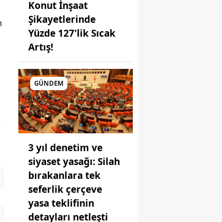
Konut İnşaat
Şikayetlerinde
n
Yüzde 127'lik Sıcak
Artış!
GÜNDEM
3 yıl denetim ve
siyaset yasağı: Silah
bırakanlara tek
seferlik çerçeve
yasa teklifinin
detayları netleşti