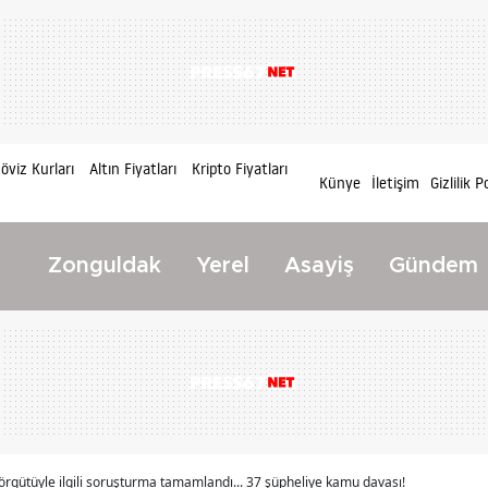
öviz Kurları
Altın Fiyatları
Kripto Fiyatları
Künye
İletişim
Gizlilik P
Zonguldak
Yerel
Asayiş
Gündem
ç örgütüyle ilgili soruşturma tamamlandı... 37 şüpheliye kamu davası!