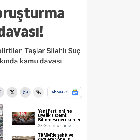
 soruşturma
davası!
irtilen Taşlar Silahlı Suç
kkında kamu davası
Abone Ol
Yeni Parti online
üyelik sistemi:
Bilinmesi gerekenler
23 Görüntülenme
TBMM'de şehit ve
gazilere yönelik