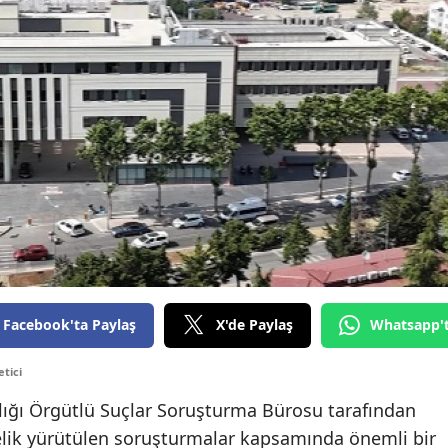
Facebook'ta Paylaş
X'de Paylaş
Whatsapp'
tici
ığı Örgütlü Suçlar Soruşturma Bürosu tarafından
nelik yürütülen soruşturmalar kapsamında önemli bir