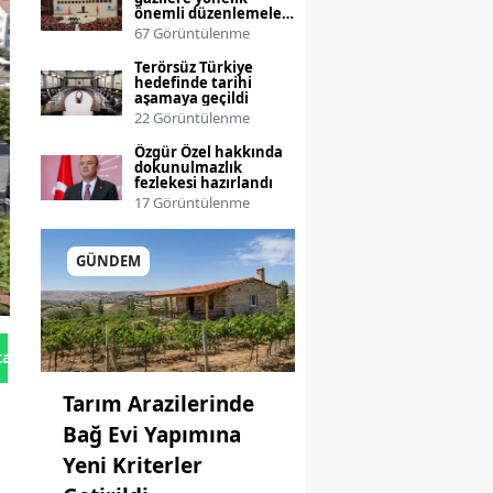
önemli düzenlemeler
görüşülüyor
67 Görüntülenme
Terörsüz Türkiye
hedefinde tarihi
aşamaya geçildi
22 Görüntülenme
Özgür Özel hakkında
dokunulmazlık
fezlekesi hazırlandı
17 Görüntülenme
GÜNDEM
tan Gönder
Tarım Arazilerinde
Bağ Evi Yapımına
Yeni Kriterler