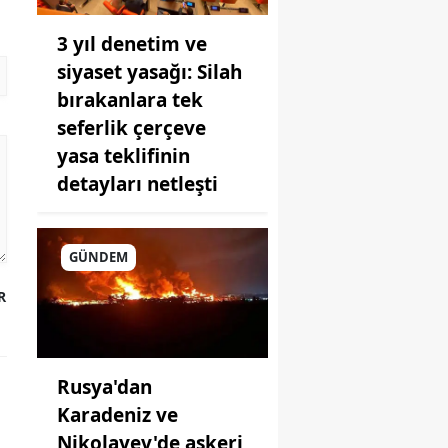
3 yıl denetim ve
siyaset yasağı: Silah
bırakanlara tek
seferlik çerçeve
yasa teklifinin
detayları netleşti
GÜNDEM
R
Rusya'dan
Karadeniz ve
Nikolayev'de askeri