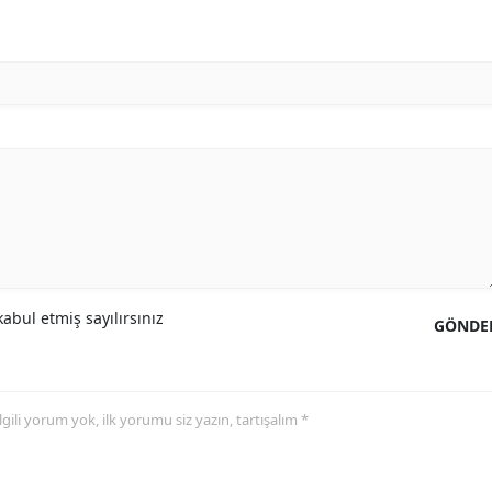
abul etmiş sayılırsınız
GÖNDE
 ilgili yorum yok, ilk yorumu siz yazın, tartışalım *