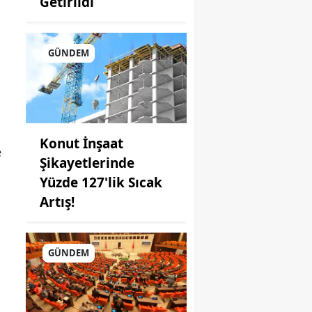
Getirildi
GÜNDEM
Konut İnşaat
e
Şikayetlerinde
Yüzde 127'lik Sıcak
Artış!
GÜNDEM