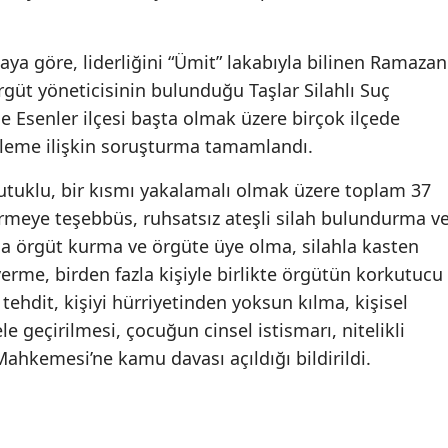
aya göre, liderliğini “Ümit” lakabıyla bilinen Ramazan
 örgüt yöneticisinin bulunduğu Taşlar Silahlı Suç
le Esenler ilçesi başta olmak üzere birçok ilçede
 eyleme ilişkin soruşturma tamamlandı.
tuklu, bir kısmı yakalamalı olmak üzere toplam 37
rmeye teşebbüs, ruhsatsız ateşli silah bulundurma v
a örgüt kurma ve örgüte üye olma, silahla kasten
verme, birden fazla kişiyle birlikte örgütün korkutucu
tehdit, kişiyi hürriyetinden yoksun kılma, kişisel
le geçirilmesi, çocuğun cinsel istismarı, nitelikli
ahkemesi’ne kamu davası açıldığı bildirildi.