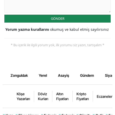
GÖNDER
Yorum yazma kurallarını
okumuş ve kabul etmiş sayılırsınız
* Bu içerik ile ilgili yorum yok, ilk yorumu siz yazın, tartışalım *
Zonguldak
Yerel
Asayiş
Gündem
Siyas
Köşe
Döviz
Altın
Kripto
Eczaneler
Yazarları
Kurları
Fiyatları
Fiyatları