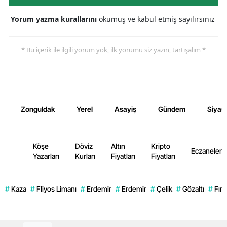
Yorum yazma kurallarını
okumuş ve kabul etmiş sayılırsınız
* Bu içerik ile ilgili yorum yok, ilk yorumu siz yazın, tartışalım *
Zonguldak
Yerel
Asayiş
Gündem
Siyas
Köşe
Döviz
Altın
Kripto
Eczaneler
Yazarları
Kurları
Fiyatları
Fiyatları
#
Kaza
#
Fliyos Limanı
#
Erdemir
#
Erdemir
#
Çelik
#
Gözaltı
#
Fınd