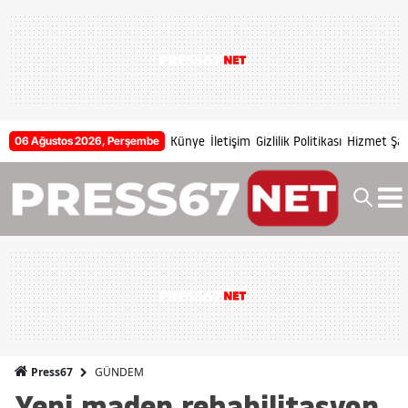
Künye
İletişim
Gizlilik Politikası
Hizmet Şart
06 Ağustos 2026, Perşembe
GÜNDEM
Press67
Yeni maden rehabilitasyon