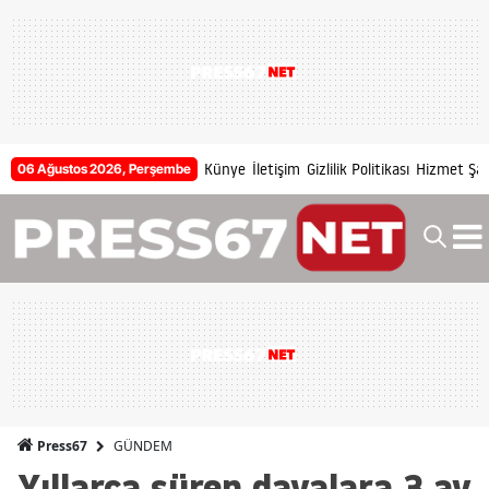
Künye
İletişim
Gizlilik Politikası
Hizmet Şart
06 Ağustos 2026, Perşembe
GÜNDEM
Press67
Yıllarca süren davalara 3 ay