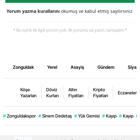
Yorum yazma kurallarını
okumuş ve kabul etmiş sayılırsınız
* Bu içerik ile ilgili yorum yok, ilk yorumu siz yazın, tartışalım *
Zonguldak
Yerel
Asayiş
Gündem
Siyas
Köşe
Döviz
Altın
Kripto
Eczaneler
Yazarları
Kurları
Fiyatları
Fiyatları
#
Zonguldakspor
#
Sinem Dedetaş
#
Yük Gemisi
#
Kayıp
#
Kayıp
#