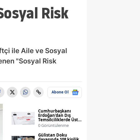
Sosyal Risk
çi ile Aile ve Sosyal
enen "Sosyal Risk
Abone Ol
Cumhurbaşkanı
Erdoğan'dan Dış
Temsilciliklerde Üst
Düzey Atama
0 Görüntülenme
Değişiklikleri
Gülistan Doku
davasında 108 kişilik