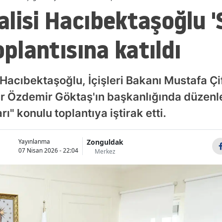
lisi Hacıbektaşoğlu '
oplantısına katıldı
acıbektaşoğlu, İçişleri Bakanı Mustafa Çift
r Özdemir Göktaş'ın başkanlığında düzenl
ı" konulu toplantıya iştirak etti.
Zonguldak
Yayınlanma
07 Nisan 2026 - 22:04
Merkez