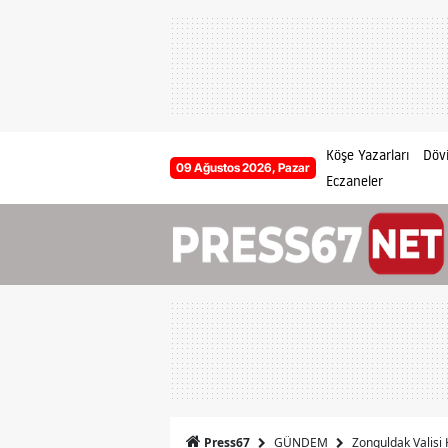
Köşe Yazarları
Dövi
09 Ağustos 2026, Pazar
Eczaneler
GÜNDEM
Zonguldak Valisi H
Press67