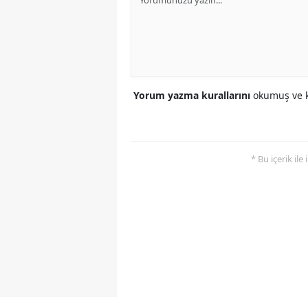
Yorum yazma kurallarını
okumuş ve k
* Bu içerik ile