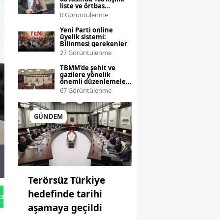
liste ve örtbas
iddialarıyla
0 Görüntülenme
operasyonlar
genişliyor
Yeni Parti online
üyelik sistemi:
Bilinmesi gerekenler
27 Görüntülenme
TBMM'de şehit ve
gazilere yönelik
önemli düzenlemeler
görüşülüyor
67 Görüntülenme
GÜNDEM
Terörsüz Türkiye
hedefinde tarihi
tan Gönder
aşamaya geçildi