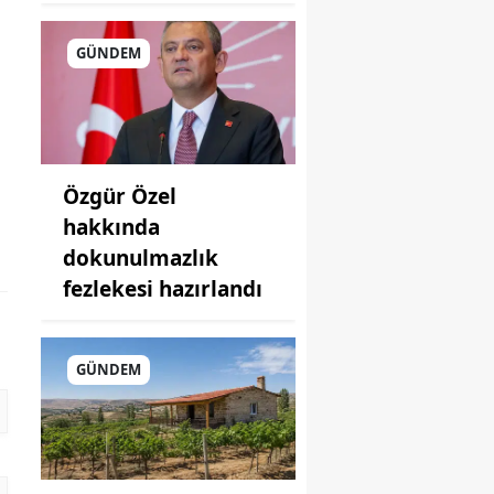
GÜNDEM
n
Özgür Özel
hakkında
dokunulmazlık
fezlekesi hazırlandı
GÜNDEM