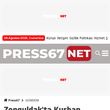
Künye
İletişim
Gizlilik Politikası
Hizmet Şar
08 Ağustos 2026, Cumartesi
GÜNDEM
Press67
Zonguldak'ta Kurban