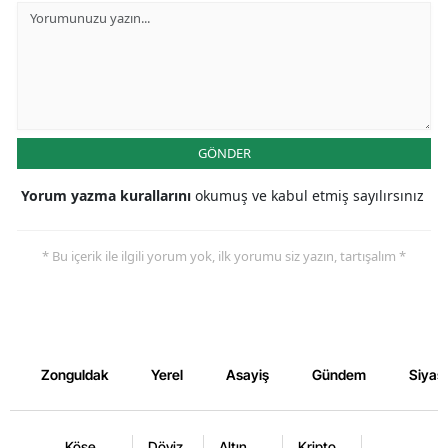
GÖNDER
Yorum yazma kurallarını
okumuş ve kabul etmiş sayılırsınız
* Bu içerik ile ilgili yorum yok, ilk yorumu siz yazın, tartışalım *
Zonguldak
Yerel
Asayiş
Gündem
Siyas
Köşe
Döviz
Altın
Kripto