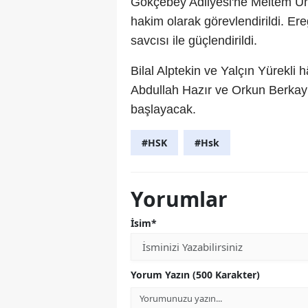
Gökçebey Adliyesi'ne Meltem Ünl
hakim olarak görevlendirildi. Ere
savcısı ile güçlendirildi.
Bilal Alptekin ve Yalçın Yürekli 
Abdullah Hazır ve Orkun Berkay 
başlayacak.
#HSK
#Hsk
Yorumlar
İsim*
Yorum Yazın (500 Karakter)