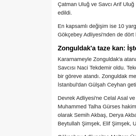
Çatman Uluğ ve Savcı Arif Uluğ 
edildi.
En kapsamlı değişim ise 10 yar
Gökçebey Adliyesi'nden de dört h
Zonguldak'a taze kan: İşt
Kararnameyle Zonguldak'a atana
Savcısı Naci Tekdemir oldu. Tekd
bir göreve atandı. Zonguldak mer
İstanbul'dan Gülşah Ceyhan getir
Devrek Adliyesi'ne Celal Asal ve
Muhammed Talha Gürses hakim o
olarak Semih Akbaş, Derya Akb
Beytullah Şimşek, Elif Şimşek, 