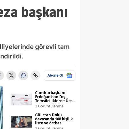
ceza başkanı
liyelerinde görevli tam
dirildi.
Abone Ol
Cumhurbaşkanı
Erdoğan'dan Dış
Temsilciliklerde Üst
Düzey Atama
3 Görüntülenme
Değişiklikleri
Gülistan Doku
davasında 108 kişilik
liste ve örtbas
iddialarıyla
3 Görüntülenme