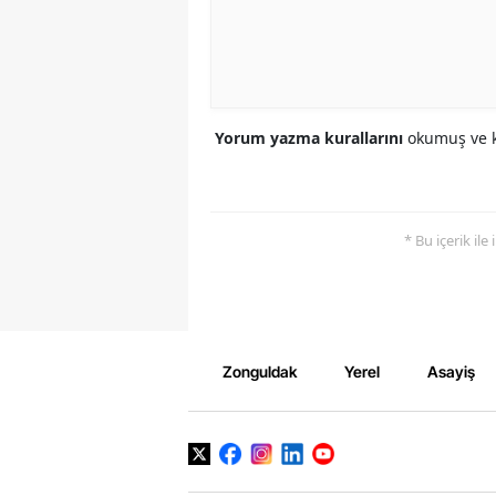
Yorum yazma kurallarını
okumuş ve k
* Bu içerik ile
Zonguldak
Yerel
Asayiş