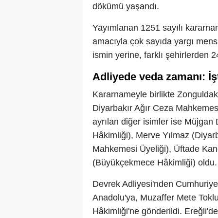
dökümü yaşandı.
Yayımlanan 1251 sayılı kararname
amacıyla çok sayıda yargı mensub
ismin yerine, farklı şehirlerden 
Adliyede veda zamanı: İş
Kararnameyle birlikte Zongulda
Diyarbakır Ağır Ceza Mahkemesi 
ayrılan diğer isimler ise Müjga
Hâkimliği), Merve Yılmaz (Diyar
Mahkemesi Üyeliği), Üftade Kan
(Büyükçekmece Hâkimliği) oldu.
Devrek Adliyesi'nden Cumhuriyet 
Anadolu'ya, Muzaffer Mete Tokl
Hâkimliği'ne gönderildi. Ereğli