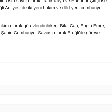
ü Usta savcı olarak, Tarık Kaya ve Hüdanur Çiftçi ise
ğli Adliyesi de iki yeni hakim ve dört yeni cumhuriyet
hâkim olarak görevlendirilirken, Bilal Can, Engin Emre,
Şahin Cumhuriyet Savcısı olarak Ereğli'de göreve