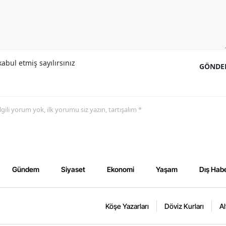
abul etmiş sayılırsınız
GÖNDE
 ilgili yorum yok, ilk yorumu siz yazın, tartışalım *
Gündem
Siyaset
Ekonomi
Yaşam
Dış Habe
Köşe Yazarları
Döviz Kurları
Al