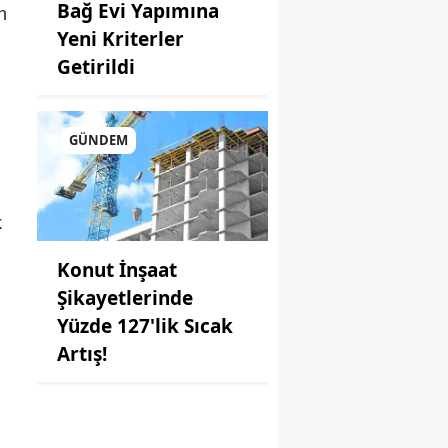
Bağ Evi Yapımına
n
Yeni Kriterler
Getirildi
GÜNDEM
k
Konut İnşaat
Şikayetlerinde
Yüzde 127'lik Sıcak
Artış!