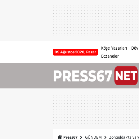
Köşe Yazarları
Dövi
09 Ağustos 2026, Pazar
Eczaneler
GÜNDEM
Zonguldak'ta yarg
Press67