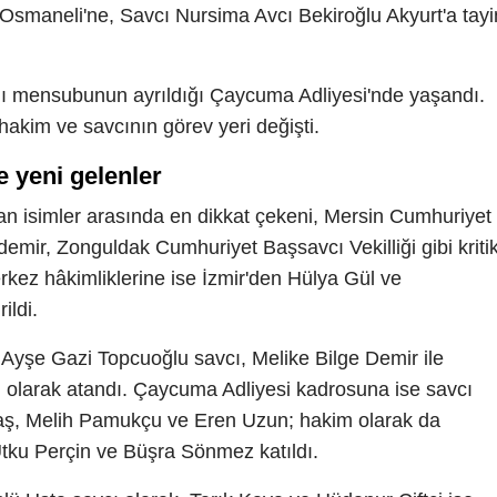
Osmaneli'ne, Savcı Nursima Avcı Bekiroğlu Akyurt'a tayi
gı mensubunun ayrıldığı Çaycuma Adliyesi'nde yaşandı.
akim ve savcının görev yeri değişti.
e yeni gelenler
n isimler arasında en dikkat çekeni, Mersin Cumhuriyet
emir, Zonguldak Cumhuriyet Başsavcı Vekilliği gibi kriti
kez hâkimliklerine ise İzmir'den Hülya Gül ve
ildi.
 Ayşe Gazi Topcuoğlu savcı, Melike Bilge Demir ile
larak atandı. Çaycuma Adliyesi kadrosuna ise savcı
aş, Melih Pamukçu ve Eren Uzun; hakim olarak da
Utku Perçin ve Büşra Sönmez katıldı.