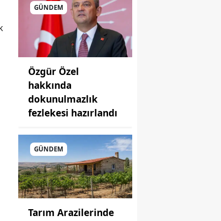
GÜNDEM
k
Özgür Özel
hakkında
dokunulmazlık
fezlekesi hazırlandı
GÜNDEM
Tarım Arazilerinde