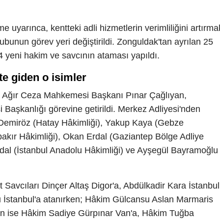
 uyarınca, kentteki adli hizmetlerin verimliliğini artırma
unun görev yeri değiştirildi. Zonguldak'tan ayrılan 25
24 yeni hakim ve savcının ataması yapıldı.
te giden o isimler
k Ağır Ceza Mahkemesi Başkanı Pınar Çağlıyan,
Başkanlığı görevine getirildi. Merkez Adliyesi'nden
n Demiröz (Hatay Hâkimliği), Yakup Kaya (Gebze
bakır Hâkimliği), Okan Erdal (Gaziantep Bölge Adliye
dal (İstanbul Anadolu Hâkimliği) ve Ayşegül Bayramoğlu
Savcıları Dinçer Altaş Digor'a, Abdülkadir Kara İstanbul
u İstanbul'a atanırken; Hâkim Gülcansu Aslan Marmaris
'den ise Hâkim Sadiye Gürpınar Van'a, Hâkim Tuğba