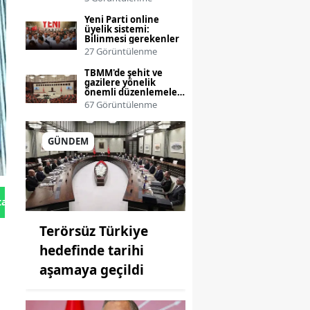
operasyonlar
genişliyor
Yeni Parti online
üyelik sistemi:
Bilinmesi gerekenler
27 Görüntülenme
TBMM'de şehit ve
gazilere yönelik
önemli düzenlemeler
görüşülüyor
67 Görüntülenme
GÜNDEM
tan Gönder
Terörsüz Türkiye
hedefinde tarihi
aşamaya geçildi