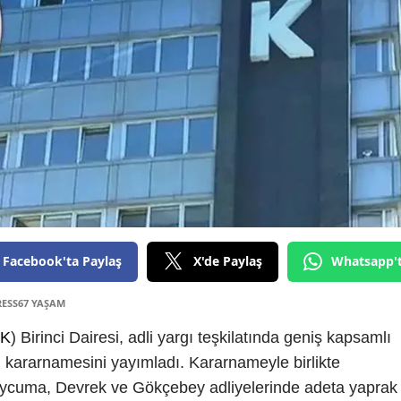
Facebook'ta Paylaş
X'de Paylaş
Whatsapp'
RESS67 YAŞAM
K
) Birinci Dairesi, adli yargı teşkilatında geniş kapsamlı
ni kararnamesini yayımladı. Kararnameyle birlikte
Çaycuma, Devrek ve Gökçebey adliyelerinde adeta yaprak