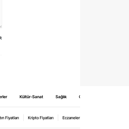
R
rler
Kültür-Sanat
Sağlık
Çevre
Spor
Eğ
tın Fiyatları
Kripto Fiyatları
Eczaneler