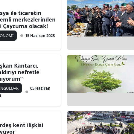
sya ile ticaretin
emli merkezlerinden
ri Çaycuma olacak!
KONOMİ
15 Haziran 2023
şkan Kantarcı,
aldırıyı nefretle
nıyorum”
ONGULDAK
05 Haziran
3
rdeş kent ilişkisi
yüyor