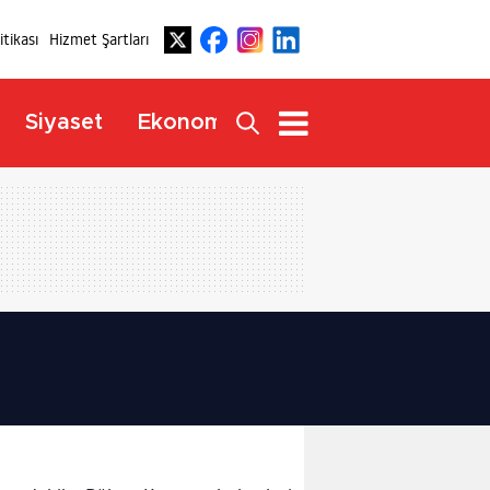
litikası
Hizmet Şartları
Dış
Siyaset
Ekonomi
Yaşam
Haberler