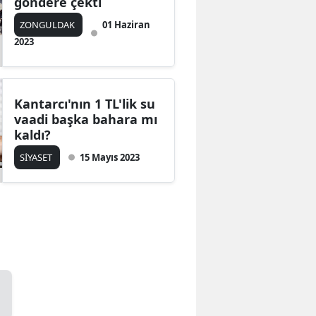
göndere çekti
ZONGULDAK
01 Haziran
2023
Kantarcı'nın 1 TL'lik su
vaadi başka bahara mı
kaldı?
SİYASET
15 Mayıs 2023