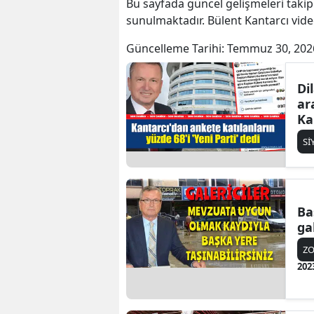
Bu sayfada güncel gelişmeleri takip
sunulmaktadır. Bülent Kantarcı video
Güncelleme Tarihi:
Temmuz 30, 202
Di
ar
Ka
iç
Sİ
Ba
ga
Z
202