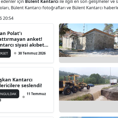
 edenler için
Bülent Kantarcı
ile ilgili en son gelişmeler ve
ları, Bülent Kantarcı fotoğrafları ve Bülent Kantarcı haberl
6 20:54
lan Polat'ı
attırmayan anket!
ntarcı siyasi akıbeti
in anket yaptı
YASET
30 Temmuz 2026
şkan Kantarcı
lericilere seslendi!
ONGULDAK
11 Temmuz
3