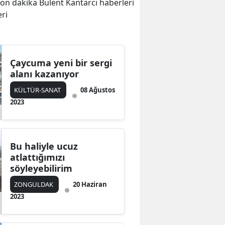
 son dakika Bülent Kantarcı haberleri
eri
Çaycuma yeni bir sergi
alanı kazanıyor
KÜLTÜR-SANAT
08 Ağustos
2023
Bu haliyle ucuz
atlattığımızı
söyleyebilirim
ZONGULDAK
20 Haziran
2023