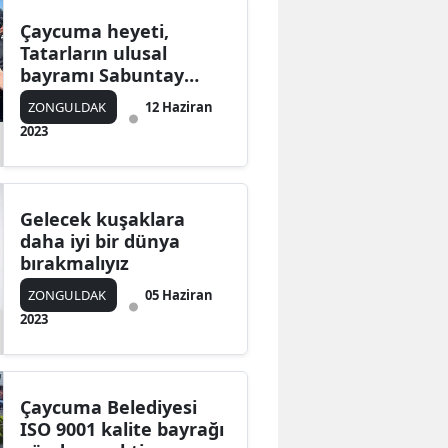
Çaycuma heyeti,
Tatarların ulusal
bayramı Sabuntay
kutlamasında
ZONGULDAK
12 Haziran
2023
Gelecek kuşaklara
daha iyi bir dünya
bırakmalıyız
ZONGULDAK
05 Haziran
2023
Çaycuma Belediyesi
ISO 9001 kalite bayrağı