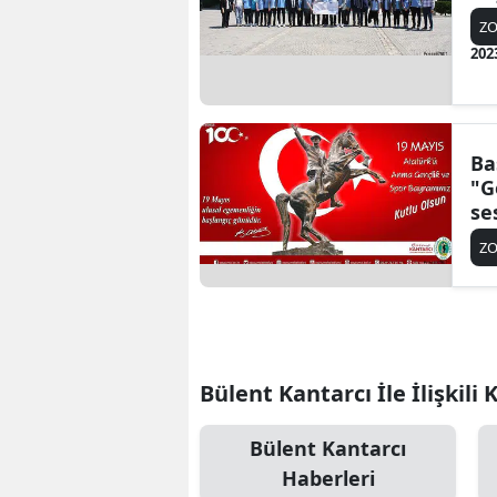
Z
202
Ba
"G
se
bı
Z
Bülent Kantarcı İle İlişkili
Bülent Kantarcı
Haberleri