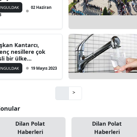
ONGULDAK
02 Haziran
3
şkan Kantarcı,
enç nesillere çok
sli bir ülke
rakmalıyız"
ONGULDAK
19 Mayıs 2023
>
 Konular
Dilan Polat
Dilan Polat
Haberleri
Haberleri