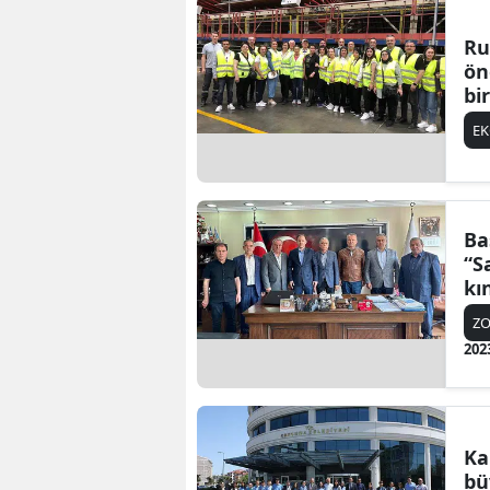
Ru
ön
bi
E
Ba
“S
kı
Z
202
Ka
bü