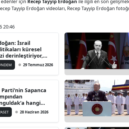
 edenler için
Recep Tayyip Erdoğan
ile ilgili en son gelişm
ecep Tayyip Erdoğan videoları, Recep Tayyip Erdoğan fotoğ
6 20:46
doğan: İsrail
litikaları küresel
zi derinleştiriyor,
rkiye trilyonluk
ÜNDEM
29 Temmuz 2026
stek paketiyle güçlü
ruyor
 Parti'nin Sapanca
mpından
nguldak'a hangi
saj çıktı?
YASET
28 Haziran 2026