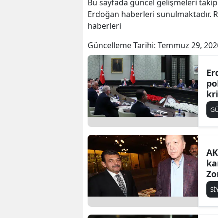
Bu sayfada güncel gelişmeleri takip
Erdoğan haberleri sunulmaktadır. R
haberleri
Güncelleme Tarihi:
Temmuz 29, 202
Er
po
kri
Tü
G
de
du
AK
ka
Zo
me
Sİ