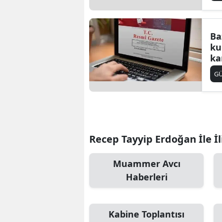
Ba
ku
ka
Ga
G
Recep Tayyip Erdoğan İle İl
Muammer Avcı
Haberleri
Kabine Toplantısı