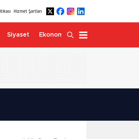
itikası
Hizmet Şartları
Dış
Siyaset
Ekonomi
Yaşam
Haberler