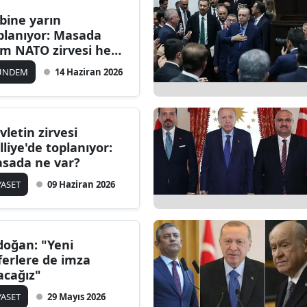
bine yarın
planıyor: Masada
m NATO zirvesi hem
an var
ÜNDEM
14 Haziran 2026
vletin zirvesi
lliye'de toplanıyor:
sada ne var?
YASET
09 Haziran 2026
doğan: "Yeni
ferlere de imza
acağız"
YASET
29 Mayıs 2026