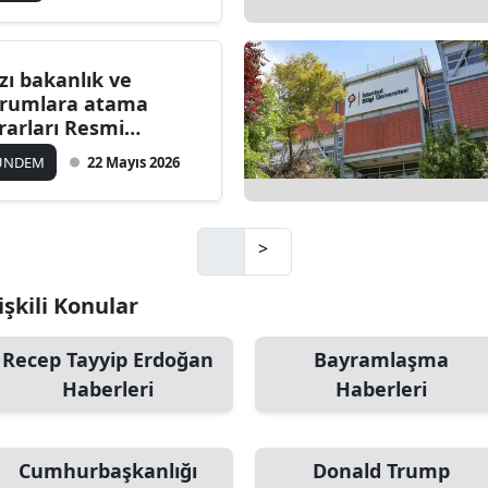
zı bakanlık ve
rumlara atama
rarları Resmi
zete'de yayımlandı
ÜNDEM
22 Mayıs 2026
>
işkili Konular
Recep Tayyip Erdoğan
Bayramlaşma
Haberleri
Haberleri
Cumhurbaşkanlığı
Donald Trump