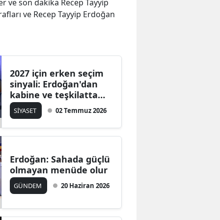
eler ve son dakika Recep Tayyip
rafları ve Recep Tayyip Erdoğan
2027 için erken seçim
sinyali: Erdoğan'dan
kabine ve teşkilatta
kapsamlı revizyon
SİYASET
02 Temmuz 2026
hazırlığı
Erdoğan: Sahada güçlü
olmayan menüde olur
GÜNDEM
20 Haziran 2026