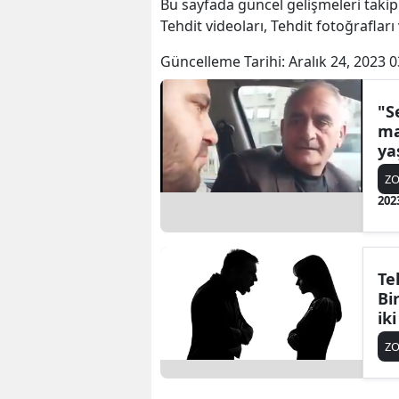
Bu sayfada güncel gelişmeleri takip
Tehdit videoları, Tehdit fotoğrafları
Güncelleme Tarihi:
Aralık 24, 2023 0
"S
ma
ya
fa
Z
202
Te
Bi
ik
Z