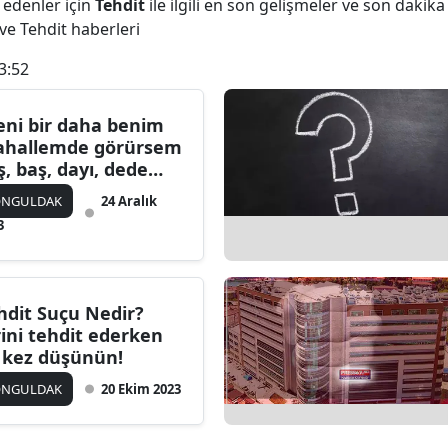
 edenler için
Tehdit
ile ilgili en son gelişmeler ve son dakik
 ve Tehdit haberleri
3:52
eni bir daha benim
hallemde görürsem
ş, baş, dayı, dede
rketmez."
ONGULDAK
24 Aralık
3
hdit Suçu Nedir?
rini tehdit ederken
i kez düşünün!
ONGULDAK
20 Ekim 2023