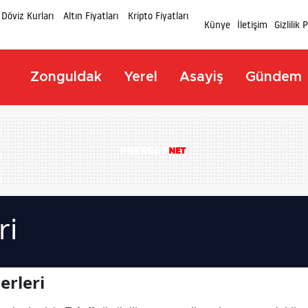
Döviz Kurları
Altın Fiyatları
Kripto Fiyatları
Künye
İletişim
Gizlilik 
Zonguldak
Yerel
Asayiş
Gündem
ri
erleri