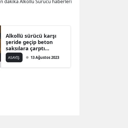
son dakika Alkollü Sürücü haberleri
Alkollü sürücü karşı
şeride geçip beton
saksılara çarptı
ardından takla attı: 2
ASAYİŞ
13 Ağustos 2023
yaralı