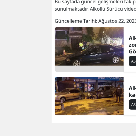
Bu sayfada güncel gelişmeleri takip
sunulmaktadır. Alkollü Sürücü videol
Güncelleme Tarihi:
Ağustos 22, 202
Al
zo
Gö
AS
Al
ka
AS