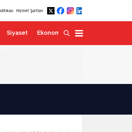
Politikası
Hizmet Şartları
Dış
Siyaset
Ekonomi
Yaşam
Haberler