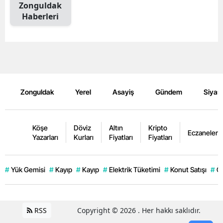
Zonguldak
Haberleri
Zonguldak
Yerel
Asayiş
Gündem
Siyas
Köşe
Döviz
Altın
Kripto
Eczaneler
Yazarları
Kurları
Fiyatları
Fiyatları
#
Yük Gemisi
#
Kayıp
#
Kayıp
#
Elektrik Tüketimi
#
Konut Satışı
#
Öz
RSS
Copyright © 2026 . Her hakkı saklıdır.