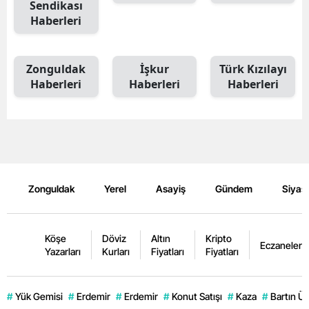
Sendikası
Haberleri
Zonguldak
İşkur
Türk Kızılayı
Haberleri
Haberleri
Haberleri
Zonguldak
Yerel
Asayiş
Gündem
Siyas
Köşe
Döviz
Altın
Kripto
Eczaneler
Yazarları
Kurları
Fiyatları
Fiyatları
#
Yük Gemisi
#
Erdemir
#
Erdemir
#
Konut Satışı
#
Kaza
#
Bartın Ün