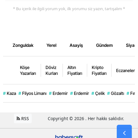
* Bu içerik ile ilgili yorum yok, ilk yorumu siz yazın, tartışalım *
Zonguldak
Yerel
Asayiş
Gündem
Siyas
Köşe
Döviz
Altın
Kripto
Eczaneler
Yazarları
Kurları
Fiyatları
Fiyatları
#
Kaza
#
Fliyos Limanı
#
Erdemir
#
Erdemir
#
Çelik
#
Gözaltı
#
Fınd
RSS
Copyright © 2026 . Her hakkı saklıdır.