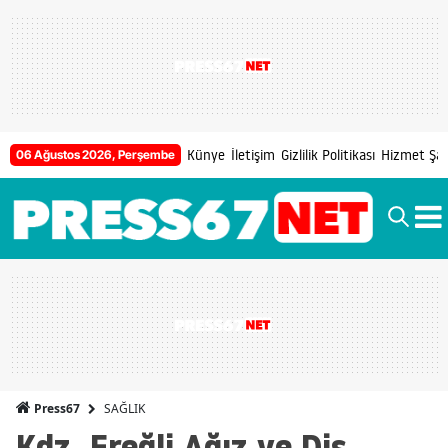
Künye
İletişim
Gizlilik Politikası
Hizmet Şart
06 Ağustos 2026, Perşembe
SAĞLIK
Press67
Kdz. Ereğli Ağız ve Diş