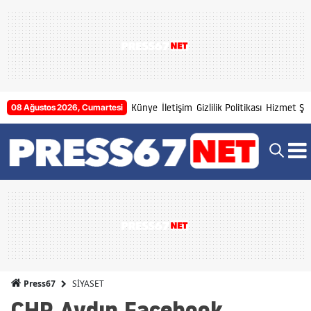
Künye
İletişim
Gizlilik Politikası
Hizmet Şar
08 Ağustos 2026, Cumartesi
SİYASET
Press67
CHP Aydın Facebook