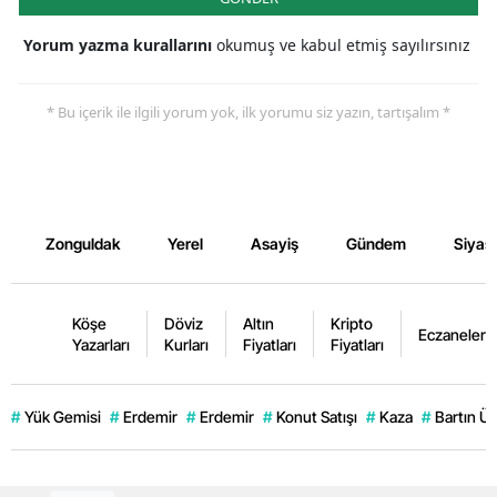
Yorum yazma kurallarını
okumuş ve kabul etmiş sayılırsınız
* Bu içerik ile ilgili yorum yok, ilk yorumu siz yazın, tartışalım *
Zonguldak
Yerel
Asayiş
Gündem
Siyas
Köşe
Döviz
Altın
Kripto
Eczaneler
Yazarları
Kurları
Fiyatları
Fiyatları
#
Yük Gemisi
#
Erdemir
#
Erdemir
#
Konut Satışı
#
Kaza
#
Bartın Ün