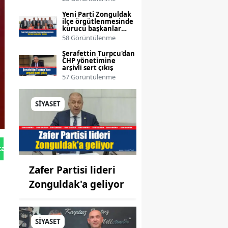
Yeni Parti Zonguldak
ilçe örgütlenmesinde
kurucu başkanlar
atandı
58 Görüntülenme
Şerafettin Turpcu'dan
CHP yönetimine
arşivli sert çıkış
57 Görüntülenme
SİYASET
tan Gönder
Zafer Partisi lideri
Zonguldak'a geliyor
SİYASET