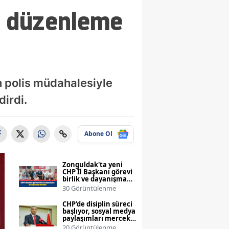
em düzenleme
n polis müdahalesiyle
dirdi.
Abone Ol
Zonguldak'ta yeni
CHP İl Başkanı görevi
birlik ve dayanışma
mesajlarıyla devraldı
30 Görüntülenme
CHP'de disiplin süreci
başlıyor, sosyal medya
paylaşımları mercek
altında
20 Görüntülenme