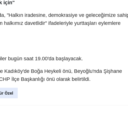
k için"
a, "Halkın iradesine, demokrasiye ve geleceğimize sahi
alkımız davetlidir" ifadeleriyle yurttaşları eylemlere
iler bugün saat 19.00'da başlayacak.
ise Kadıköy'de Boğa Heykeli önü, Beyoğlu'nda Şişhane
HP İlçe Başkanlığı önü olarak belirtildi.
r Özel