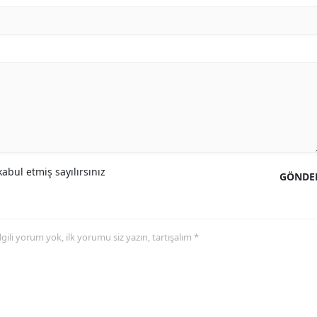
abul etmiş sayılırsınız
GÖNDE
 ilgili yorum yok, ilk yorumu siz yazın, tartışalım *