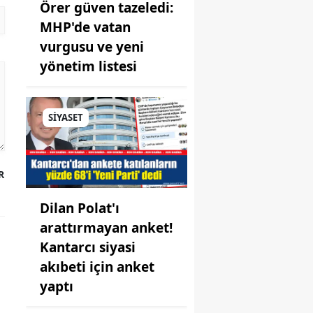
Örer güven tazeledi:
MHP'de vatan
vurgusu ve yeni
yönetim listesi
SİYASET
R
Dilan Polat'ı
arattırmayan anket!
Kantarcı siyasi
akıbeti için anket
yaptı