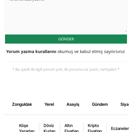
GÖNDER
Yorum yazma kurallarını
okumuş ve kabul etmiş sayılırsınız
* Bu içerik ile ilgili yorum yok, ilk yorumu siz yazın, tartışalım *
Zonguldak
Yerel
Asayiş
Gündem
Siyas
Köşe
Döviz
Altın
Kripto
Eczaneler
Yazarları
Kurları
Fiyatları
Fiyatları