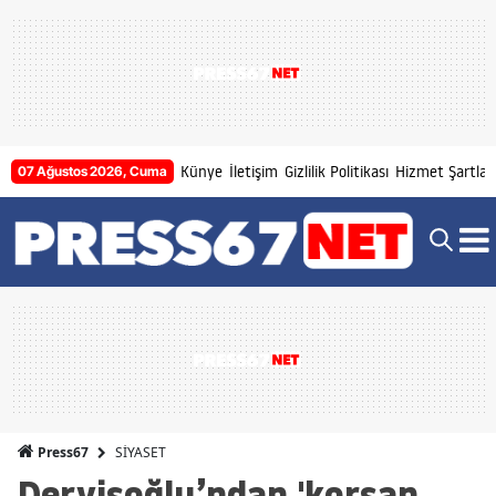
Künye
İletişim
Gizlilik Politikası
Hizmet Şartları
07 Ağustos 2026, Cuma
SİYASET
Press67
Dervişoğlu’ndan 'korsan