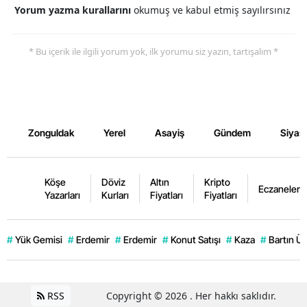
Yorum yazma kurallarını
okumuş ve kabul etmiş sayılırsınız
* Bu içerik ile ilgili yorum yok, ilk yorumu siz yazın, tartışalım *
Zonguldak
Yerel
Asayiş
Gündem
Siyas
Köşe
Döviz
Altın
Kripto
Eczaneler
Yazarları
Kurları
Fiyatları
Fiyatları
#
Yük Gemisi
#
Erdemir
#
Erdemir
#
Konut Satışı
#
Kaza
#
Bartın Ün
RSS
Copyright © 2026 . Her hakkı saklıdır.