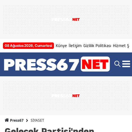
Künye
İletişim
Gizlilik Politikası
Hizmet Şar
08 Ağustos 2026, Cumartesi
SİYASET
Press67
Gelecek Partisi'nden