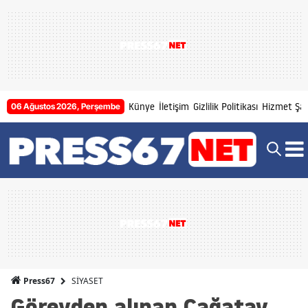
Künye
İletişim
Gizlilik Politikası
Hizmet Şart
06 Ağustos 2026, Perşembe
SİYASET
Press67
Görevden alınan Çağatay