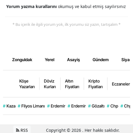
Yorum yazma kurallarını
okumuş ve kabul etmiş sayılırsınız
* Bu içerik ile ilgili yorum yok, ilk yorumu siz yazın, tartışalım *
Zonguldak
Yerel
Asayiş
Gündem
Siyas
Köşe
Döviz
Altın
Kripto
Eczaneler
Yazarları
Kurları
Fiyatları
Fiyatları
#
Kaza
#
Fliyos Limanı
#
Erdemir
#
Erdemir
#
Gözaltı
#
Chp
#
Chp
RSS
Copyright © 2026 . Her hakkı saklıdır.