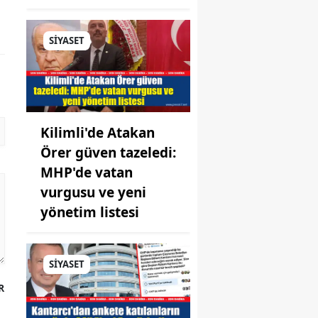
SİYASET
Kilimli'de Atakan
Örer güven tazeledi:
MHP'de vatan
vurgusu ve yeni
yönetim listesi
SİYASET
R