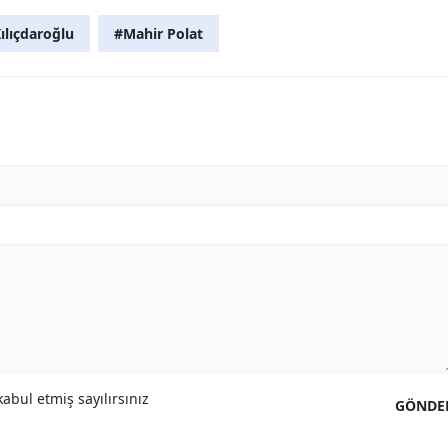
ılıçdaroğlu
#Mahir Polat
abul etmiş sayılırsınız
GÖNDE