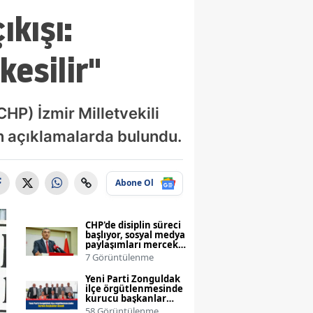
ıkışı:
kesilir"
CHP) İzmir Milletvekili
en açıklamalarda bulundu.
Abone Ol
CHP'de disiplin süreci
başlıyor, sosyal medya
paylaşımları mercek
altında
7 Görüntülenme
Yeni Parti Zonguldak
ilçe örgütlenmesinde
kurucu başkanlar
atandı
58 Görüntülenme