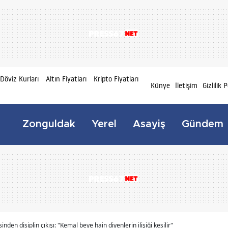
Döviz Kurları
Altın Fiyatları
Kripto Fiyatları
Künye
İletişim
Gizlilik P
Zonguldak
Yerel
Asayiş
Gündem
nden disiplin çıkışı: "Kemal beye hain diyenlerin ilişiği kesilir"