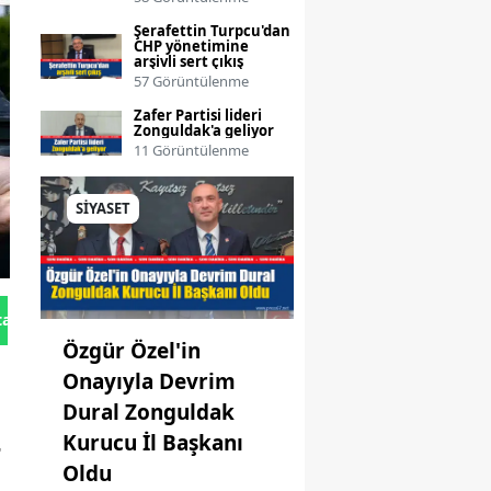
Şerafettin Turpcu'dan
CHP yönetimine
arşivli sert çıkış
57 Görüntülenme
Zafer Partisi lideri
Zonguldak'a geliyor
11 Görüntülenme
SİYASET
tan Gönder
Özgür Özel'in
Onayıyla Devrim
Dural Zonguldak
Kurucu İl Başkanı
,
Oldu