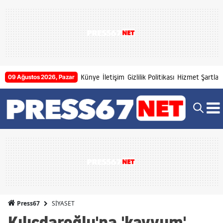
Künye
İletişim
Gizlilik Politikası
Hizmet Şartları
09 Ağustos 2026, Pazar
SİYASET
Press67
Kılıçdaroğlu'na 'kayyum'