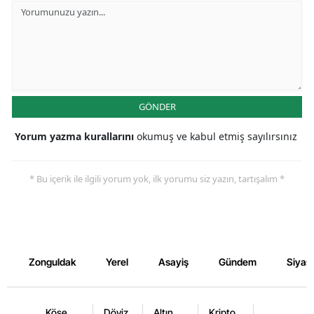
GÖNDER
Yorum yazma kurallarını
okumuş ve kabul etmiş sayılırsınız
* Bu içerik ile ilgili yorum yok, ilk yorumu siz yazın, tartışalım *
Zonguldak
Yerel
Asayiş
Gündem
Siyas
Köşe
Döviz
Altın
Kripto