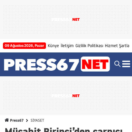
Künye
İletişim
Gizlilik Politikası
Hizmet Şartları
09 Ağustos 2026, Pazar
SİYASET
Press67
Mücahit Birinci’den çarpıcı