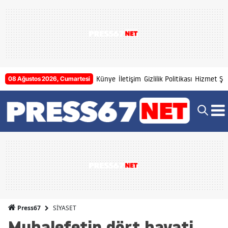
Künye
İletişim
Gizlilik Politikası
Hizmet Şar
08 Ağustos 2026, Cumartesi
SİYASET
Press67
Muhalefetin dört hayati