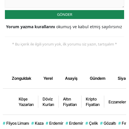
GÖNDER
Yorum yazma kurallarını
okumuş ve kabul etmiş sayılırsınız
* Bu içerik ile ilgili yorum yok, ilk yorumu siz yazın, tartışalım *
Zonguldak
Yerel
Asayiş
Gündem
Siyas
Köşe
Döviz
Altın
Kripto
Eczaneler
Yazarları
Kurları
Fiyatları
Fiyatları
#
Fliyos Limanı
#
Kaza
#
Erdemir
#
Erdemir
#
Çelik
#
Gözaltı
#
Fınd