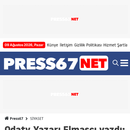
Künye
İletişim
Gizlilik Politikası
Hizmet Şartları
09 Ağustos 2026, Pazar
SİYASET
Press67
Odatv Yazarı Elmasçı yazdı: