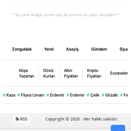
* Bu içerik ile ilgili yorum yok, ilk yorumu siz yazın, tartışalım *
Zonguldak
Yerel
Asayiş
Gündem
Siyas
Köşe
Döviz
Altın
Kripto
Eczaneler
Yazarları
Kurları
Fiyatları
Fiyatları
#
Kaza
#
Fliyos Limanı
#
Erdemir
#
Erdemir
#
Çelik
#
Gözaltı
#
Fınd
RSS
Copyright © 2026 . Her hakkı saklıdır.