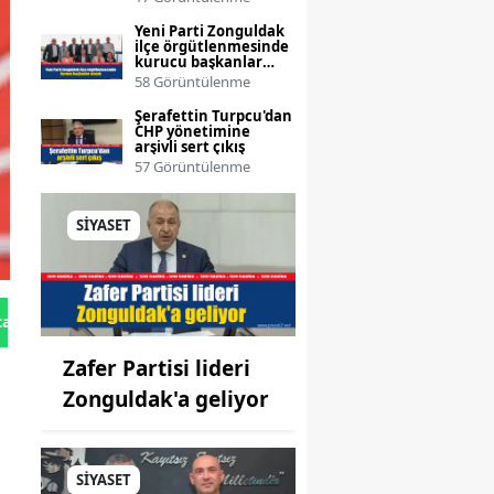
Yeni Parti Zonguldak
ilçe örgütlenmesinde
kurucu başkanlar
atandı
58 Görüntülenme
Şerafettin Turpcu'dan
CHP yönetimine
arşivli sert çıkış
57 Görüntülenme
SİYASET
tan Gönder
Zafer Partisi lideri
Zonguldak'a geliyor
SİYASET