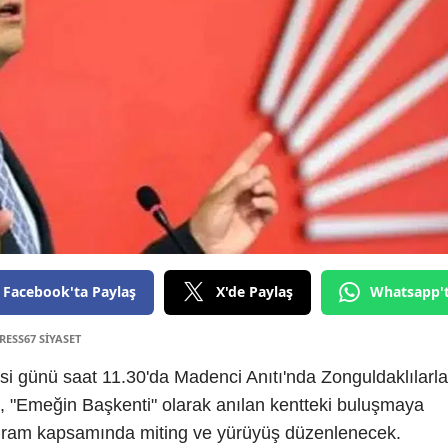
Facebook'ta Paylaş
X'de Paylaş
Whatsapp'
RESS67 SİYASET
 günü saat 11.30'da Madenci Anıtı'nda Zonguldaklılarla
eri, "Emeğin Başkenti" olarak anılan kentteki buluşmaya
rogram kapsamında miting ve yürüyüş düzenlenecek.