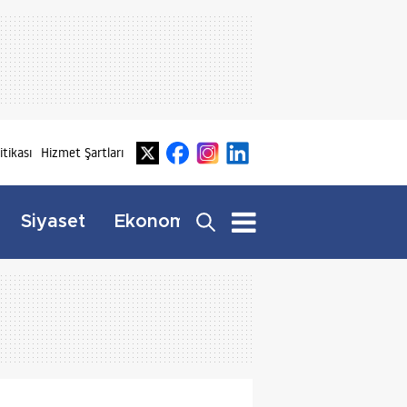
litikası
Hizmet Şartları
Dış
Siyaset
Ekonomi
Yaşam
Haberler