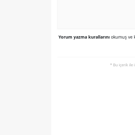
Yorum yazma kurallarını
okumuş ve k
* Bu içerik ile