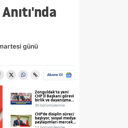
 Anıtı'nda
martesi günü
Abone Ol
Zonguldak'ta yeni
CHP İl Başkanı görevi
birlik ve dayanışma
mesajlarıyla devraldı
30 Görüntülenme
CHP'de disiplin süreci
başlıyor, sosyal medya
paylaşımları mercek
altında
17 Görüntülenme