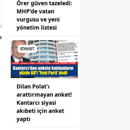
Örer güven tazeledi:
MHP'de vatan
vurgusu ve yeni
yönetim listesi
R
SİYASET
Dilan Polat'ı
arattırmayan anket!
Kantarcı siyasi
akıbeti için anket
yaptı