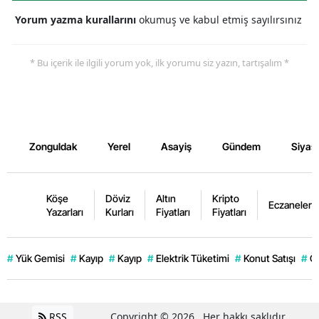
Yorum yazma kurallarını
okumuş ve kabul etmiş sayılırsınız
* Bu içerik ile ilgili yorum yok, ilk yorumu siz yazın, tartışalım *
Zonguldak
Yerel
Asayiş
Gündem
Siyas
Köşe
Döviz
Altın
Kripto
Eczaneler
Yazarları
Kurları
Fiyatları
Fiyatları
#
Yük Gemisi
#
Kayıp
#
Kayıp
#
Elektrik Tüketimi
#
Konut Satışı
#
Öz
RSS
Copyright © 2026 . Her hakkı saklıdır.