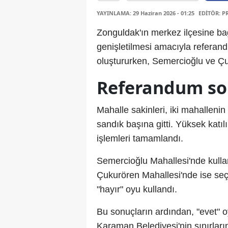
YAYINLAMA: 29 Haziran 2026 - 01:25
EDİTÖR: P
Zonguldak'ın merkez ilçesine bağ
genişletilmesi amacıyla referan
oluştururken, Semercioğlu ve Çu
Referandum so
Mahalle sakinleri, iki mahallenin
sandık başına gitti. Yüksek katı
işlemleri tamamlandı.
Semercioğlu Mahallesi'nde kullanı
Çukurören Mahallesi'nde ise seç
"hayır" oyu kullandı.
Bu sonuçların ardından, "evet" 
Karaman Belediyesi'nin sınırların