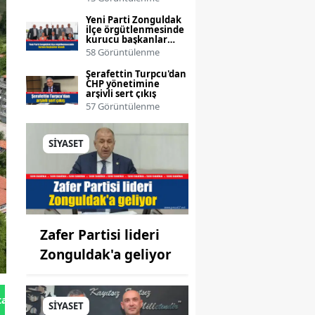
Yeni Parti Zonguldak
ilçe örgütlenmesinde
kurucu başkanlar
atandı
58 Görüntülenme
Şerafettin Turpcu'dan
CHP yönetimine
arşivli sert çıkış
57 Görüntülenme
SİYASET
Zafer Partisi lideri
Zonguldak'a geliyor
tan Gönder
SİYASET