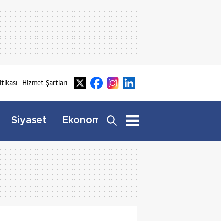
litikası
Hizmet Şartları
Dış
Siyaset
Ekonomi
Yaşam
Haberler