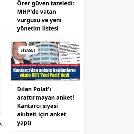
Örer güven tazeledi:
MHP'de vatan
vurgusu ve yeni
yönetim listesi
SİYASET
Dilan Polat'ı
arattırmayan anket!
Kantarcı siyasi
akıbeti için anket
yaptı
R