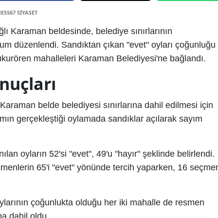
RESS67 SİYASET
lı Karaman beldesinde, belediye sınırlarının
dum düzenlendi. Sandıktan çıkan "evet" oyları çoğunluğu
kurören mahalleleri Karaman Belediyesi'ne bağlandı.
nuçları
 Karaman belde belediyesi sınırlarına dahil edilmesi için
lımın gerçekleştiği oylamada sandıklar açılarak sayım
lan oyların 52'si "evet", 49'u "hayır" şeklinde belirlendi.
menlerin 65'i "evet" yönünde tercih yaparken, 16 seçme
oylarının çoğunlukta olduğu her iki mahalle de resmen
a dahil oldu.