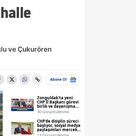
halle
lu ve Çukurören
Abone Ol
Zonguldak'ta yeni
CHP İl Başkanı görevi
birlik ve dayanışma
mesajlarıyla devraldı
30 Görüntülenme
CHP'de disiplin süreci
başlıyor, sosyal medya
paylaşımları mercek
altında
13 Görüntülenme