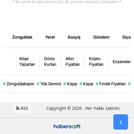
* Bu içerik ile ilgili yorum yok, ilk yorumu siz yazın, tartışalım *
Zonguldak
Yerel
Asayiş
Gündem
Siyas
Köşe
Döviz
Altın
Kripto
Eczaneler
Yazarları
Kurları
Fiyatları
Fiyatları
#
Zonguldakspor
#
Yük Gemisi
#
Kayıp
#
Kayıp
#
Fındık Fiyatları
#
K
RSS
Copyright © 2026 . Her hakkı saklıdır.