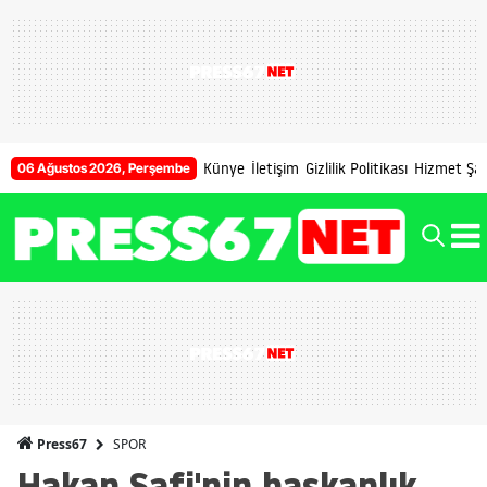
Künye
İletişim
Gizlilik Politikası
Hizmet Şart
06 Ağustos 2026, Perşembe
SPOR
Press67
Hakan Safi'nin başkanlık