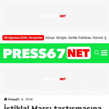
Künye
İletişim
Gizlilik Politikası
Hizmet Şart
06 Ağustos 2026, Perşembe
SPOR
Press67
İstiklal Marşı tartışmasına