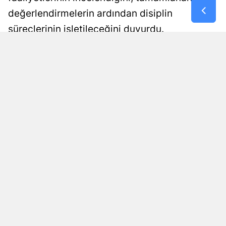
değerlendirmelerin ardından disiplin
süreçlerinin işletileceğini duyurdu.
PRESS67 SİYASET
Yayınlanma
06 Ağustos 2026 - 11:51
Siyaset Editörü