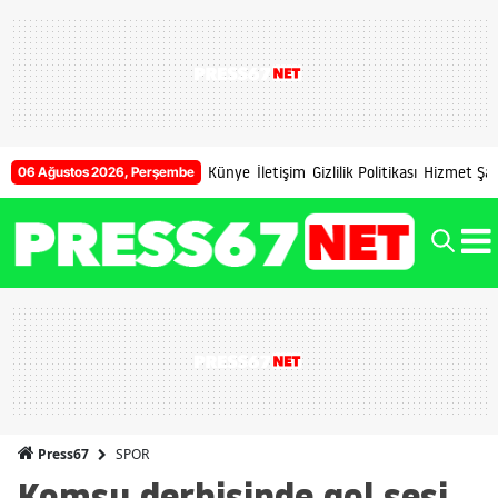
Künye
İletişim
Gizlilik Politikası
Hizmet Şart
06 Ağustos 2026, Perşembe
SPOR
Press67
Komşu derbisinde gol sesi