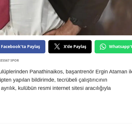
Facebook'ta Paylaş
X'de Paylaş
Whatsapp'
RESS67 SPOR
ulüplerinden Panathinaikos, başantrenör Ergin Ataman il
üpten yapılan bildirimde, tecrübeli çalıştırıcının
 ayrılık, kulübün resmi internet sitesi aracılığıyla