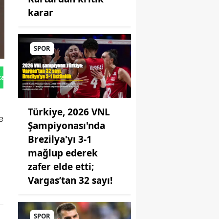
karar
SPOR
tan Gönder
Türkiye, 2026 VNL
e
Şampiyonası'nda
Brezilya'yı 3-1
mağlup ederek
zafer elde etti;
Vargas’tan 32 sayı!
SPOR