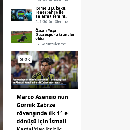
Romelu Lukaku,
Fenerbahçe ile
anlaşma zemini
aramak üzere
241 Görüntülenme
Türkiye’ye geldi
Özcan Yaşar
Düzcespor'a transfer
oldu
57 Görüntülenme
SPOR
Marco Asensio'nun
Gornik Zabrze
rövanşında ilk 11'e
dönüşü için İsmail
Kartal'dan kritik