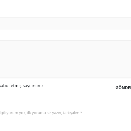
abul etmiş sayılırsınız
GÖNDE
 ilgili yorum yok, ilk yorumu siz yazın, tartışalım *