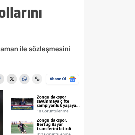
llarını
taman ile sözleşmesini
Abone Ol
Zonguldakspor
savunmaya çifte
şampiyonluk yaşayan
ismi getiriyor
18 Görüntülenme
Zonguldakspor,
Bertuğ Bayar
transferini bitirdi
412 Görüntülenme