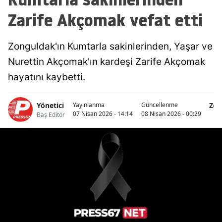
Zarife Akçomak vefat etti
Zonguldak'ın Kumtarla sakinlerinden, Yaşar ve
Nurettin Akçomak'ın kardeşi Zarife Akçomak
hayatını kaybetti.
Yönetici
Zon
Yayınlanma
Güncellenme
07 Nisan 2026 - 14:14
08 Nisan 2026 - 00:29
Baş Editör
M