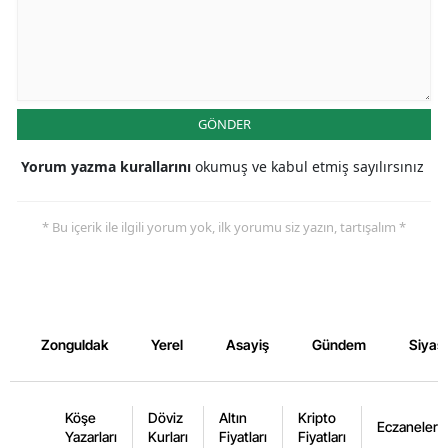
GÖNDER
Yorum yazma kurallarını
okumuş ve kabul etmiş sayılırsınız
* Bu içerik ile ilgili yorum yok, ilk yorumu siz yazın, tartışalım *
Zonguldak
Yerel
Asayiş
Gündem
Siyas
Köşe
Döviz
Altın
Kripto
Eczaneler
Yazarları
Kurları
Fiyatları
Fiyatları