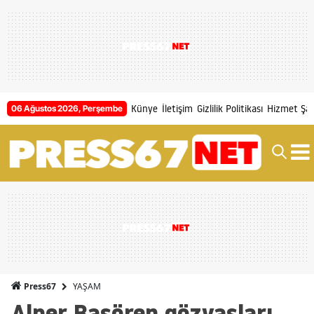
Künye
İletişim
Gizlilik Politikası
Hizmet Şart
06 Ağustos 2026, Perşembe
YAŞAM
Press67
Alper Başören gözyaşları