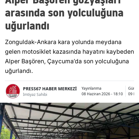
arasında son yolculuğuna
uğurlandı
Zonguldak-Ankara kara yolunda meydana
gelen motosiklet kazasında hayatını kaybeden
Alper Başören, Çaycuma’da son yolculuğuna
uğurlandı.
PRESS67 HABER MERKEZİ
Yayınlanma
Günce
08 Haziran 2026 - 18:10
09 Haz
İmtiyaz Sahibi