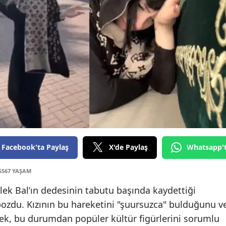
Facebook'ta Paylaş
X'de Paylaş
Whatsapp'
SS67 YAŞAM
lek Bal’ın dedesinin tabutu başında kaydettiği
i bozdu. Kızının bu hareketini "şuursuzca" bulduğunu v
ek, bu durumdan popüler kültür figürlerini sorumlu