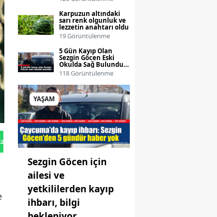
Karpuzun altındaki
sarı renk olgunluk ve
lezzetin anahtarı oldu
19 Görüntülenme
5 Gün Kayıp Olan
Sezgin Göcen Eski
Okulda Sağ Bulundu,
Ailesi Sevindi
118 Görüntülenme
YAŞAM
tan Gönder
Sezgin Göcen için
ailesi ve
yetkililerden kayıp
e
ihbarı, bilgi
bekleniyor