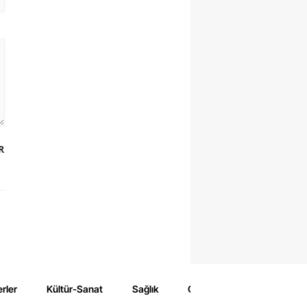
R
rler
Kültür-Sanat
Sağlık
Çevre
Spor
Eğ