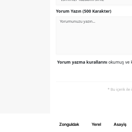
Yorum Yazın (500 Karakter)
Yorum yazma kurallarını
okumuş ve k
* Bu içerik ile
Zonguldak
Yerel
Asayiş