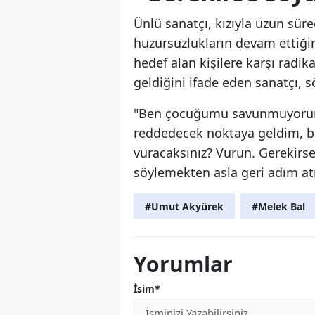
Ünlü sanatçı, kızıyla uzun süre
huzursuzlukların devam ettiğin
hedef alan kişilere karşı radik
geldiğini ifade eden sanatçı, s
"Ben çocuğumu savunmuyorum
reddedecek noktaya geldim, bu
vuracaksınız? Vurun. Gerekirse
söylemekten asla geri adım a
#Umut Akyürek
#Melek Bal
Yorumlar
İsim*