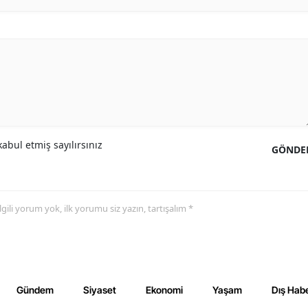
abul etmiş sayılırsınız
GÖNDE
 ilgili yorum yok, ilk yorumu siz yazın, tartışalım *
Gündem
Siyaset
Ekonomi
Yaşam
Dış Habe