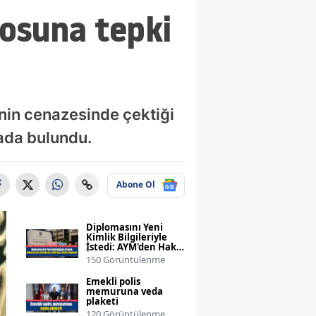
osuna tepki
nin cenazesinde çektiği
ada bulundu.
Abone Ol
Diplomasını Yeni
Kimlik Bilgileriyle
İstedi: AYM'den Hak
İhlali Kararı
150 Görüntülenme
Emekli polis
memuruna veda
plaketi
120 Görüntülenme