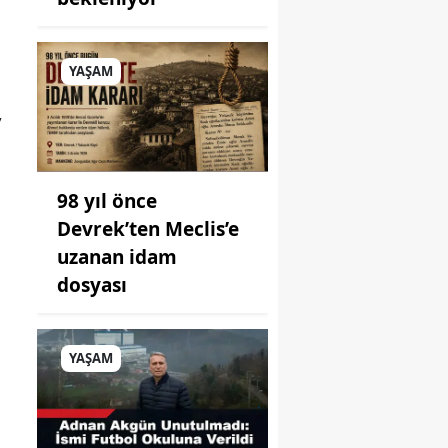
YAŞAM
,
98 yıl önce
Devrek’ten Meclis’e
uzanan idam
dosyası
YAŞAM