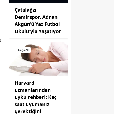
Çatalağzı
Demirspor, Adnan
Akgün'ü Yaz Futbol
Okulu'yla Yaşatıyor
t
YAŞAM
Harvard
uzmanlarından
uyku rehberi: Kaç
saat uyumanız
gerektiğini