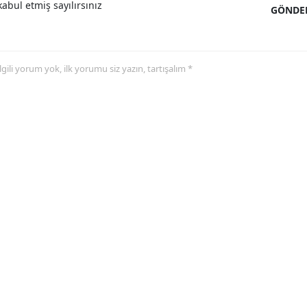
abul etmiş sayılırsınız
GÖNDE
 ilgili yorum yok, ilk yorumu siz yazın, tartışalım *