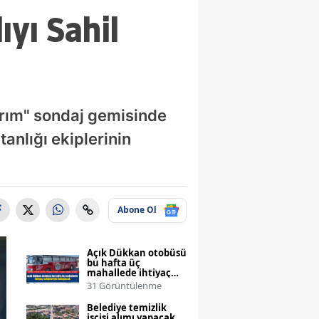
ıyı Sahil
ırım" sondaj gemisinde
anlığı ekiplerinin
Abone Ol
Açık Dükkan otobüsü
bu hafta üç
mahallede ihtiyaç
sahipleriyle
31 Görüntülenme
buluşacak
Belediye temizlik
işçisi alımı yapacak