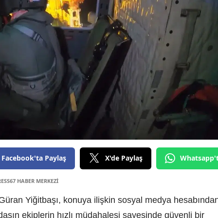
Facebook'ta Paylaş
X'de Paylaş
Whatsapp'
RESS67 HABER MERKEZİ
 Güran Yiğitbaşı, konuya ilişkin sosyal medya hesabında
daşın ekiplerin hızlı müdahalesi sayesinde güvenli bir