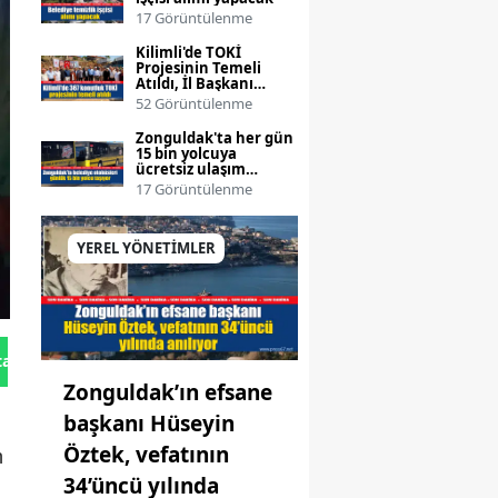
17 Görüntülenme
Kilimli'de TOKİ
Projesinin Temeli
Atıldı, İl Başkanı
Çağlayan Büyük
52 Görüntülenme
Kazanımı Vurguladı
Zonguldak'ta her gün
15 bin yolcuya
ücretsiz ulaşım
hizmeti sunuluyor
17 Görüntülenme
YEREL YÖNETİMLER
tan Gönder
Zonguldak’ın efsane
başkanı Hüseyin
Öztek, vefatının
n
34’üncü yılında