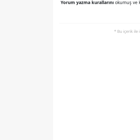
Yorum yazma kurallarını
okumuş ve k
* Bu içerik ile