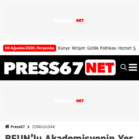
Künye
İletişim
Gizlilik Politikası
Hizmet Şart
06 Ağustos 2026, Perşembe
ZONGULDAK
Press67
BEUN’lu Akademisyenin Yer