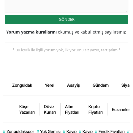
GÖNDER
Yorum yazma kurallarını
okumuş ve kabul etmiş sayılırsınız
* Bu içerik ile ilgili yorum yok, ilk yorumu siz yazın, tartışalım *
Zonguldak
Yerel
Asayiş
Gündem
Siyas
Köşe
Döviz
Altın
Kripto
Eczaneler
Yazarları
Kurları
Fiyatları
Fiyatları
#
Zonguldakspor
#
Yük Gemisi
#
Kayıp
#
Kayıp
#
Fındık Fiyatları
#
K