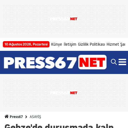
Künye
İletişim
Gizlilik Politikası
Hizmet Şartl
10 Ağustos 2026, Pazartesi
ASAYİŞ
Press67
Gebze'de duruşmada kalp