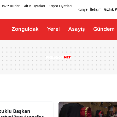
Döviz Kurları
Altın Fiyatları
Kripto Fiyatları
Künye
İletişim
Gizlilik 
Zonguldak
Yerel
Asayiş
Gündem
tuklu Başkan
rriyet'ten transfer