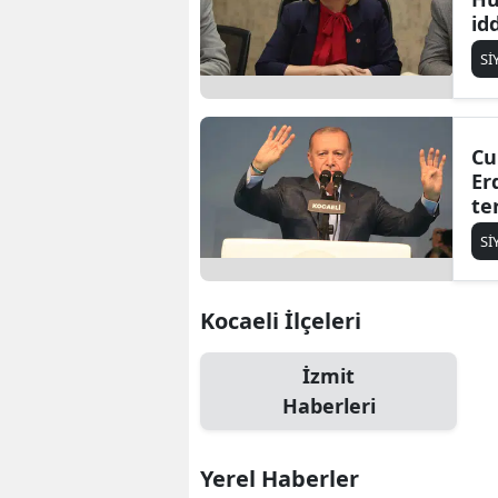
id
ce
Sİ
“P
Cu
Er
te
ve
Sİ
ku
Kocaeli İlçeleri
İzmit
Haberleri
Yerel Haberler