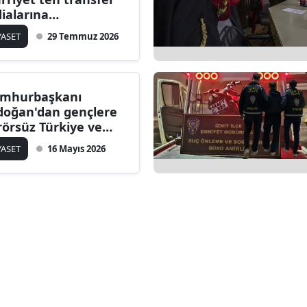
dialarına
zaevinden net yanıt:
YASET
29 Temmuz 2026
aşa paşa yatarım”
mhurbaşkanı
doğan'dan gençlere
rörsüz Türkiye ve
rimli kaynak
YASET
16 Mayıs 2026
llanımı mesajı