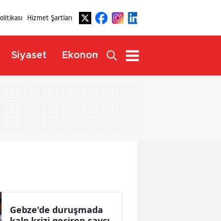
Politikası
Hizmet Şartları
Dış
Siyaset
Ekonomi
Yaşam
Haberler
Gebze'de duruşmada
kalp krizi geçiren savcı