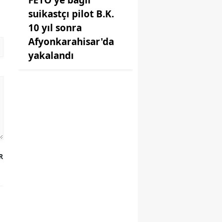
FETÖ'ye bağlı
suikastçı pilot B.K.
10 yıl sonra
Afyonkarahisar'da
yakalandı
R