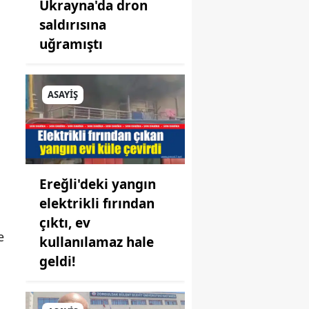
Ukrayna'da dron
saldırısına
uğramıştı
ASAYİŞ
Ereğli'deki yangın
elektrikli fırından
çıktı, ev
e
kullanılamaz hale
geldi!