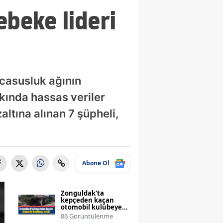
ebeke lideri
ı casusluk ağının
kkında hassas veriler
ltına alınan 7 şüpheli,
Abone Ol
Zonguldak'ta
kepçeden kaçan
otomobil kulübeye
daldı
86 Görüntülenme