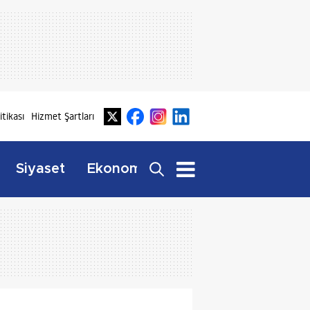
litikası
Hizmet Şartları
Dış
Siyaset
Ekonomi
Yaşam
Haberler