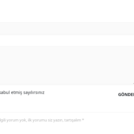
abul etmiş sayılırsınız
GÖNDE
 ilgili yorum yok, ilk yorumu siz yazın, tartışalım *