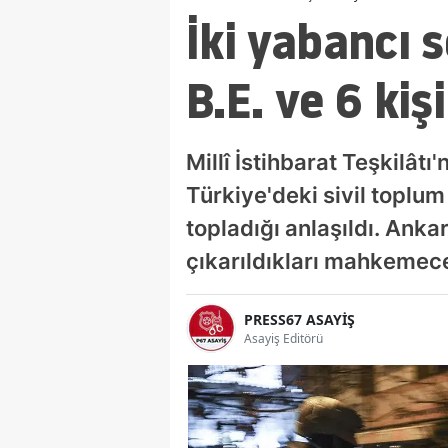
İki yabancı s
B.E. ve 6 kiş
Millî İstihbarat Teşkilâtı'
Türkiye'deki sivil toplum
topladığı anlaşıldı. Anka
çıkarıldıkları mahkemece
PRESS67 ASAYİŞ
Asayiş Editörü