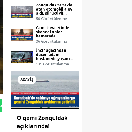
Zonguldak'ta takla
atan otomobil alev
aldı, sürücüyü
jandarma kurtardı
50 Görüntülenme
Cami tuvaletinde
skandal anlar
kamerada
36 Görüntülenme
İncir ağacından
düşen adam
hastanede yaşam
mücadelesi veriyor
135 Görüntülenme
ASAYİŞ
tan Gönder
O gemi Zonguldak
açıklarında!