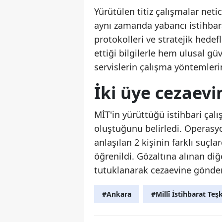
Yürütülen titiz çalışmalar neti
aynı zamanda yabancı istihbarat
protokolleri ve stratejik hedef
ettiği bilgilerle hem ulusal g
servislerin çalışma yöntemleri
İki üye cezaevi
MİT'in yürüttüğü istihbari çal
oluştuğunu belirledi. Operasy
anlaşılan 2 kişinin farklı suç
öğrenildi. Gözaltına alınan di
tutuklanarak cezaevine gönder
#Ankara
#Millî İstihbarat Teşk