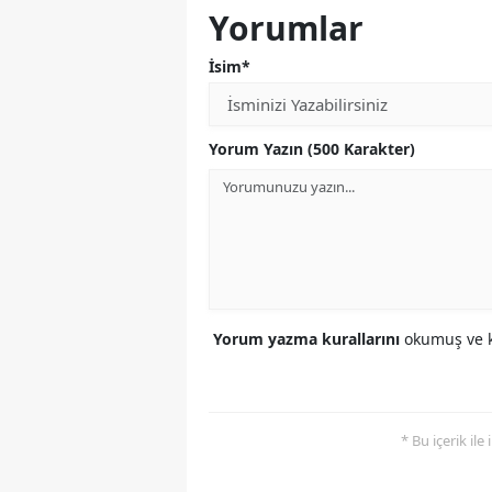
Yorumlar
İsim*
Yorum Yazın (500 Karakter)
Yorum yazma kurallarını
okumuş ve k
* Bu içerik ile