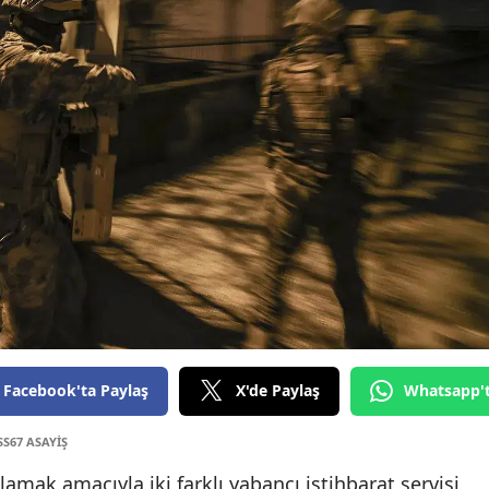
Facebook'ta Paylaş
X'de Paylaş
Whatsapp'
SS67 ASAYİŞ
lamak amacıyla iki farklı yabancı istihbarat servisi