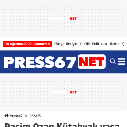
Künye
İletişim
Gizlilik Politikası
Hizmet Şar
08 Ağustos 2026, Cumartesi
ASAYİŞ
Press67
Rasim Ozan Kütahyalı yasa