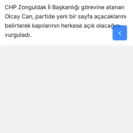
CHP Zonguldak İl Başkanlığı görevine atanan
Olcay Can, partide yeni bir sayfa açacaklarını
belirterek kapılarının herkese açık olacağını
vurguladı.
PRESS67 SİYASET
Yayınlanma
Güncellenme
06 Ağustos 2026 - 15:41
08 Ağustos 2026
Siyaset Editörü