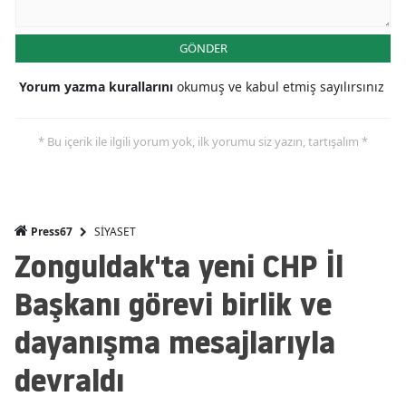
GÖNDER
Yorum yazma kurallarını
okumuş ve kabul etmiş sayılırsınız
* Bu içerik ile ilgili yorum yok, ilk yorumu siz yazın, tartışalım *
SİYASET
Press67
Zonguldak'ta yeni CHP İl
Başkanı görevi birlik ve
dayanışma mesajlarıyla
devraldı