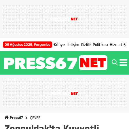
Künye
İletişim
Gizlilik Politikası
Hizmet Şart
06 Ağustos 2026, Perşembe
ÇEVRE
Press67
Zonguldak'ta Kuvvetli