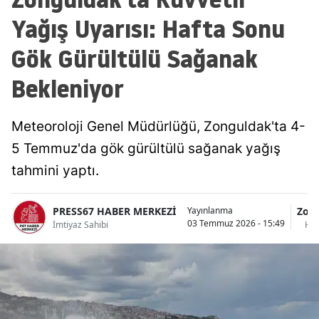
Yağış Uyarısı: Hafta Sonu
Gök Gürültülü Sağanak
Bekleniyor
Meteoroloji Genel Müdürlüğü, Zonguldak'ta 4-
5 Temmuz'da gök gürültülü sağanak yağış
tahmini yaptı.
PRESS67 HABER MERKEZİ
Zon
Yayınlanma
03 Temmuz 2026 - 15:49
İmtiyaz Sahibi
Hab