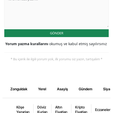
GÖNDER
Yorum yazma kurallarını
okumuş ve kabul etmiş sayılırsınız
* Bu içerik ile ilgili yorum yok, ilk yorumu siz yazın, tartışalım *
Zonguldak
Yerel
Asayiş
Gündem
Siyas
Köşe
Döviz
Altın
Kripto
Eczaneler
Yazarları
Kurları
Fiyatları
Fiyatları