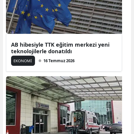
AB hibesiyle TTK eğitim merkezi yeni
teknolojilerle donatıldı
EKONOMİ
16 Temmuz 2026