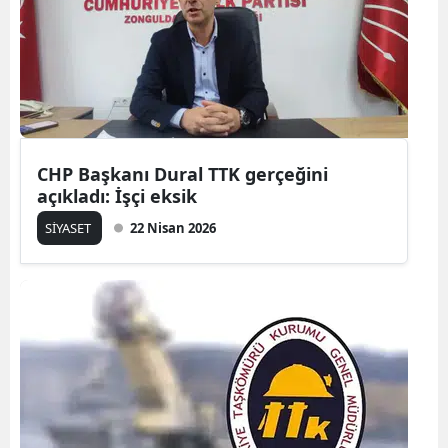
CHP Başkanı Dural TTK gerçeğini
açıkladı: İşçi eksik
SİYASET
22 Nisan 2026