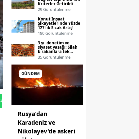
Kriterler Getirildi
29 Görüntülenme
Konut İnşaat
Şikayetlerinde Yüzde
127'lik Sıcak Artış!
180 Görüntülenme
3 yıl denetim ve
siyaset yasağı: Silah
bırakanlara tek
seferlik çerçeve yasa
35 Görüntülenme
teklifinin detayları
netleşti
GÜNDEM
tan Gönder
Rusya'dan
Karadeniz ve
Nikolayev'de askeri