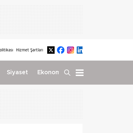
olitikası
Hizmet Şartları
Dış
Siyaset
Ekonomi
Yaşam
Haberler