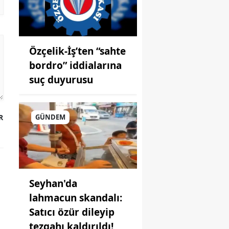
Özçelik-İş’ten “sahte
bordro” iddialarına
suç duyurusu
R
GÜNDEM
Seyhan'da
lahmacun skandalı:
Satıcı özür dileyip
tezgahı kaldırıldı!