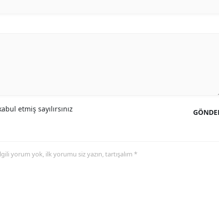
abul etmiş sayılırsınız
GÖNDE
 ilgili yorum yok, ilk yorumu siz yazın, tartışalım *