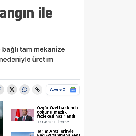
angın ile
 bağlı tam mekanize
 nedeniyle üretim
Abone Ol
Özgür Özel hakkında
dokunulmazlık
fezlekesi hazırlandı
17 Görüntülenme
Tarım Arazilerinde
Bağ Evi Yapımına Yeni