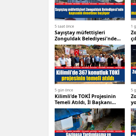
5 saat önce
1 
Sayıştay müfettişleri
Z
Zonguldak Belediyesi'nde
ç
kapsamlı denetime başlıyor
zo
5 gün önce
5 
Kilimli'de TOKİ Projesinin
Zo
Temeli Atıldı, İl Başkanı
yo
Çağlayan Büyük Kazanımı
h
Vurguladı