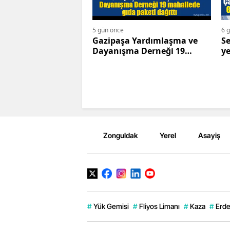
5 gün önce
6 
Gazipaşa Yardımlaşma ve
Se
Dayanışma Derneği 19
ye
mahallede gıda paketi
bi
dağıttı
Zonguldak
Yerel
Asayiş
#
Yük Gemisi
#
Fliyos Limanı
#
Kaza
#
Erde