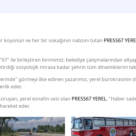
bir köyünün ve her bir sokağının nabzını tutan
PRESS67 YERE
67" ile birleştiren birimimiz; belediye çalışmalarından altyap
irdiği sosyolojik mirasa kadar şehrin tüm dinamiklerini tak
erinde" görmeyi ilke edinen yazarımız, yerel bürokrasinin di
rlik eder.
koruyan, yerel esnafın sesi olan
PRESS67 YEREL
, "Haber sade
hareket eder.