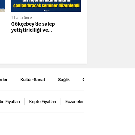
1 hafta önce
Gökçebey’de salep
yetiştiriciliği ve
kooperatifçilik semineri
düzenlenerek üreticilere
ekonomik fırsatlar anlatıldı
rler
Kültür-Sanat
Sağlık
Çevre
Spor
Eğ
tın Fiyatları
Kripto Fiyatları
Eczaneler