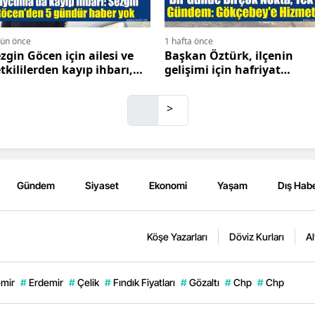
gün önce
1 hafta önce
zgin Göcen için ailesi ve
Başkan Öztürk, ilçenin
tkililerden kayıp ihbarı,
gelişimi için hafriyat
lgi bekleniyor
çalışmalarını yerinde
denetliyor
>
Gündem
Siyaset
Ekonomi
Yaşam
Dış Habe
Köşe Yazarları
Döviz Kurları
Al
mir
#
Erdemir
#
Çelik
#
Fındık Fiyatları
#
Gözaltı
#
Chp
#
Chp