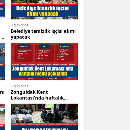
3 gün önce
Belediye temizlik işçisi alımı
ç
yapacak
5 gün önce
nı
Zonguldak Kent
Lokantası'nda haftalık
menü açıklandı