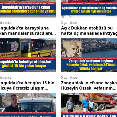
gün önce
3 gün önce
onguldak'ta karayoluna
Açık Dükkan otobüsü bu
ıkan mandalar sürücülere
hafta üç mahallede ihtiya
r anlar yaşattı
sahipleriyle buluşacak
gün önce
5 gün önce
nguldak'ta her gün 15 bin
Zonguldak’ın efsane başka
lcuya ücretsiz ulaşım
Hüseyin Öztek, vefatının
izmeti sunuluyor
34’üncü yılında anılıyor